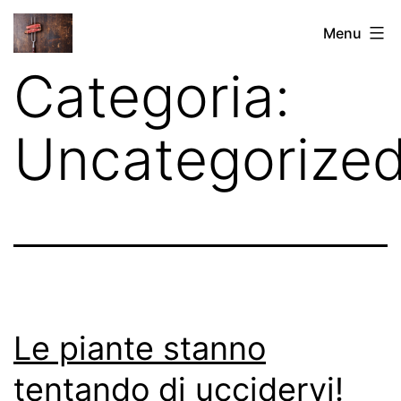
Salta
Dieta
Menu
al
Carnivora
Categoria:
contenuto
Uncategorize
Le piante stanno
tentando di uccidervi!